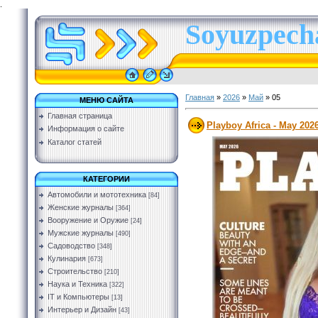
.
Soyuzpecha
Главная
»
2026
»
Май
»
05
МЕНЮ САЙТА
Главная страница
Playboy Africa - May 202
Информация о сайте
Каталог статей
КАТЕГОРИИ
Автомобили и мототехника
[84]
Женские журналы
[364]
Вооружение и Оружие
[24]
Мужские журналы
[490]
Садоводство
[348]
Кулинария
[673]
Строительство
[210]
Наука и Техника
[322]
IT и Компьютеры
[13]
Интерьер и Дизайн
[43]