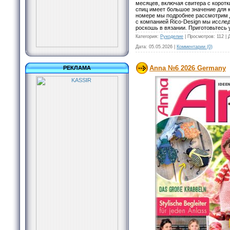
месяцев, включая свитера с коротк
спиц имеет большое значение для 
номере мы подробнее рассмотрим д
с компанией Rico-Design мы исслед
роскошь в вязании. Приготовьтесь 
Категория:
Рукоделие
|
Просмотров:
112
|
Дата:
05.05.2026
|
Комментарии (0)
Anna №6 2026 Germany
РЕКЛАМА