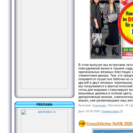
В этом выпуске мы встречаем лето
повседневной жизни в тишине сада
оригинальных вязаных блестящих 
элементами декора. Тем, кто предп
понравятся пушистые бабочки из с
друзей в двух вязаных черепашках
мы погружаемся в фантастический 
сетка для макраме стимулируют во
вишневые деревья в полном цвету,
декоративным венком, симпатичны
вишен, уже разжигающими наш аппе
РЕКЛАМА
Категория:
Рукоделие
|
Просмотров:
66
|
Д
Дата:
05.05.2026
|
Комментарии (0)
CrossStitcher №436 2026