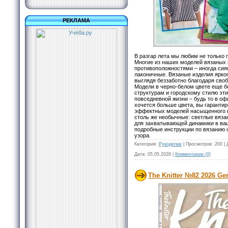
РЕКЛАМА
В разгар лета мы любим не только п
Многие из наших моделей вязаных и
противоположностями – иногда сия
лаконичные. Вязаные изделия ярко
выглядя беззаботно благодаря сво
Модели в черно-белом цвете еще 
структурам и городскому стилю эт
повседневной жизни – будь то в оф
хочется больше цвета, вы гаранти
эффектных моделей насыщенного кр
столь же необычные: светлые вяза
для захватывающей динамики в ваш
подробные инструкции по вязанию
узора.
Категория:
Рукоделие
|
Просмотров:
200
|
Дата:
05.05.2026
|
Комментарии (0)
The Knitter №82 2026 G