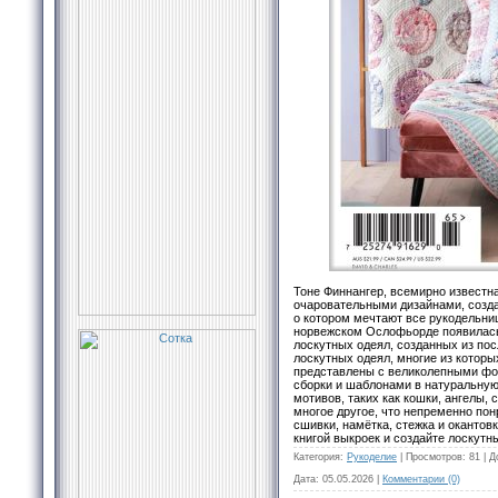
Тоне Финнангер, всемирно известн
очаровательными дизайнами, создал
о котором мечтают все рукодельни
норвежском Ослофьорде появилась 
лоскутных одеял, созданных из пос
лоскутных одеял, многие из кото
представлены с великолепными фо
сборки и шаблонами в натуральную
мотивов, таких как кошки, ангелы, 
многое другое, что непременно по
сшивки, намётка, стежка и окантовк
книгой выкроек и создайте лоскутн
Категория:
Рукоделие
|
Просмотров:
81
|
Д
Дата:
05.05.2026
|
Комментарии (0)