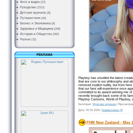
Фото и видео
[23]
Рукоделие
[1515]
Детские журналы
[8]
Путешествия
[44]
Бизнес и Экономика
[9]
Здоровье и Медицина
[268]
История и Общество
[660]
Разное
[32]
РЕКЛАМА
Playboy has unveiled the latest creativ
that are core to our philosophy and al
removed explicit nudity, but from here
that our fans will experience once ag
committed to its award-winning mix of 
recently brought back some of its fam
Playboy Cartoons, World of Playboy, a
Категория:
Мужские журналы
|
Просмотров
Дата:
05.05.2026
|
Комментарии (0)
FHM New Zealand - May 