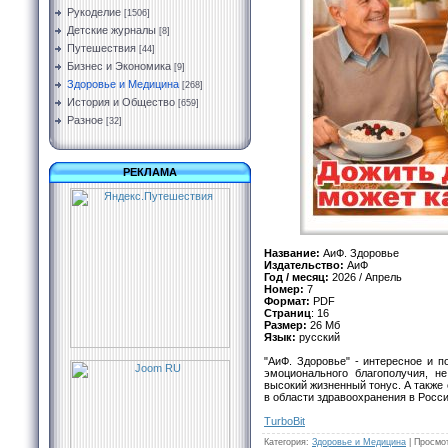
Рукоделие
[1506]
Детские журналы
[8]
Путешествия
[44]
Бизнес и Экономика
[9]
Здоровье и Медицина
[268]
История и Общество
[659]
Разное
[32]
РЕКЛАМА
Название:
АиФ. Здоровье
Издательство:
АиФ
Год / месяц:
2026 / Апрель
Номер:
7
Формат:
PDF
Страниц
: 16
Размер:
26 Мб
Язык:
русский
"АиФ. Здоровье" - интересное и п
эмоционального благополучия, н
высокий жизненный тонус. А также
в области здравоохранения в Росси
TurbоBit
Категория
:
Здоровье и Медицина
|
Просмо