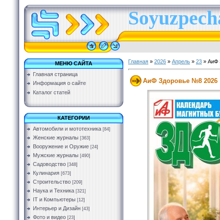
Soyuzpecha
Главная
»
2026
»
Апрель
»
23
» АиФ 
МЕНЮ САЙТА
Главная страница
АиФ Здоровье №8 2026
Информация о сайте
Каталог статей
КАТЕГОРИИ
Автомобили и мототехника
[84]
Женские журналы
[363]
Вооружение и Оружие
[24]
Мужские журналы
[490]
Садоводство
[348]
Кулинария
[673]
Строительство
[209]
Наука и Техника
[321]
IT и Компьютеры
[12]
Интерьер и Дизайн
[43]
Фото и видео
[23]