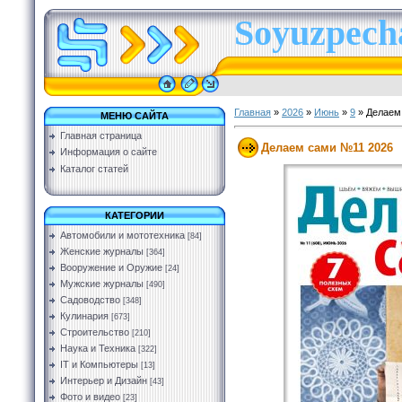
Soyuzpecha
Главная
»
2026
»
Июнь
»
9
» Делаем
МЕНЮ САЙТА
Главная страница
Делаем сами №11 2026
Информация о сайте
Каталог статей
КАТЕГОРИИ
Автомобили и мототехника
[84]
Женские журналы
[364]
Вооружение и Оружие
[24]
Мужские журналы
[490]
Садоводство
[348]
Кулинария
[673]
Строительство
[210]
Наука и Техника
[322]
IT и Компьютеры
[13]
Интерьер и Дизайн
[43]
Фото и видео
[23]