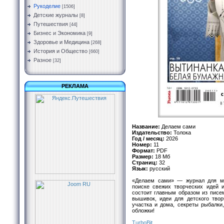
Рукоделие
[1506]
Детские журналы
[8]
Путешествия
[44]
Бизнес и Экономика
[9]
Здоровье и Медицина
[268]
История и Общество
[660]
Разное
[32]
РЕКЛАМА
Название:
Делаем сами
Издательство:
Толока
Год / месяц:
2026
Номер:
11
Формат:
PDF
Размер:
18 Мб
Страниц:
32
Язык:
русский
«Делаем сами» — журнал для ма
поиске свежих творческих идей и
состоит главным образом из писе
вышивок, идеи для детского твор
участка и дома, секреты рыбалки
обложки!
TurbоBit