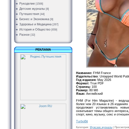
Рукоделие
[1506]
Детские журналы
[8]
Путешествия
[44]
Бизнес и Экономика
[9]
Здоровье и Медицина
[267]
История и Общество
[659]
Разное
[32]
РЕКЛАМА
Название:
FHM France
Издательство
: Untapped World Publi
Год издания:
May 2026
Формат:
True PDF
Страниц:
100
Размер:
80 Мб
Язык:
Английский
FHM (For Him Magazine) - ведущ
более чем 20 языках в 26 изданиях
продолжает устанавливать нов
охватывает темы общего интереса, 
спорт, кино, музыку, секс и отноше
TurbоBit
Категория
:
Мужские журналы
|
Просмотро