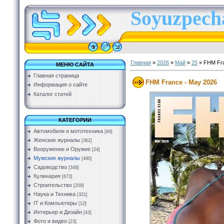
Soyuzpecha
Главная
»
2026
»
Май
»
25
» FHM Fra
МЕНЮ САЙТА
Главная страница
FHM France - May 2026
Информация о сайте
Каталог статей
КАТЕГОРИИ
Автомобили и мототехника
[84]
Женские журналы
[362]
Вооружение и Оружие
[24]
Мужские журналы
[490]
Садоводство
[348]
Кулинария
[673]
Строительство
[209]
Наука и Техника
[321]
IT и Компьютеры
[12]
Интерьер и Дизайн
[43]
Фото и видео
[23]