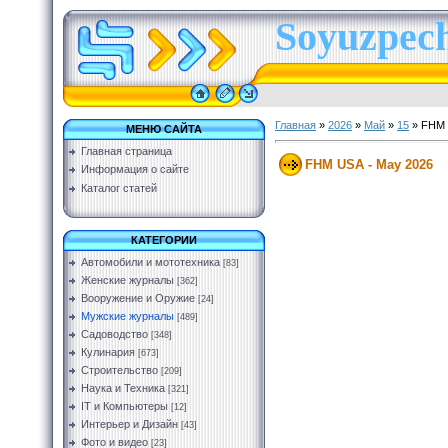
Soyuzpech
Главная
»
2026
»
Май
»
15
» FHM 
МЕНЮ САЙТА
Главная страница
FHM USA - May 2026
Информация о сайте
Каталог статей
КАТЕГОРИИ
Автомобили и мототехника
[83]
Женские журналы
[362]
Вооружение и Оружие
[24]
Мужские журналы
[489]
Садоводство
[348]
Кулинария
[673]
Строительство
[209]
Наука и Техника
[321]
IT и Компьютеры
[12]
Интерьер и Дизайн
[43]
Фото и видео
[23]