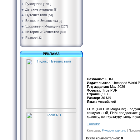
Рукоделие
[1503]
Детские журналы
[8]
Путешествия
[44]
Бизнес и Экономика
[9]
Здоровье и Медицина
[267]
История и Общество
[659]
Разное
[32]
РЕКЛАМА
Название:
FHM
Издательство
: Untapped World Pu
Год издания:
May 2026
Формат:
True PDF
Страниц:
100
Размер:
36 Мб
Язык:
Английский
FHM (For Him Magazine) - ведущ
сексуальный, FHM продолжает 
красоту, поп-культуру, моду и ух
TurbоBit
Категория
:
Мужские журналы
|
Просмот
Всего комментариев
:
0