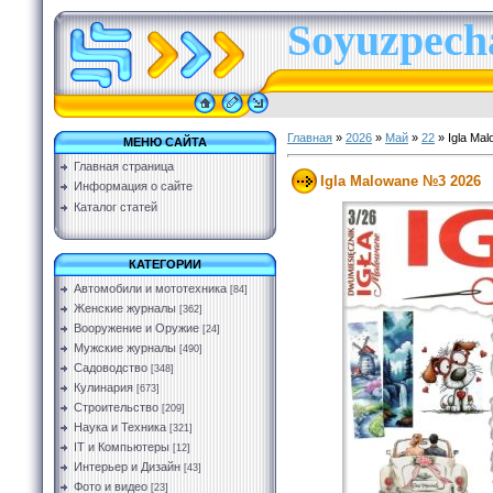
Soyuzpecha
Главная
»
2026
»
Май
»
22
» Igla Ma
МЕНЮ САЙТА
Главная страница
Igla Malowane №3 2026
Информация о сайте
Каталог статей
КАТЕГОРИИ
Автомобили и мототехника
[84]
Женские журналы
[362]
Вооружение и Оружие
[24]
Мужские журналы
[490]
Садоводство
[348]
Кулинария
[673]
Строительство
[209]
Наука и Техника
[321]
IT и Компьютеры
[12]
Интерьер и Дизайн
[43]
Фото и видео
[23]