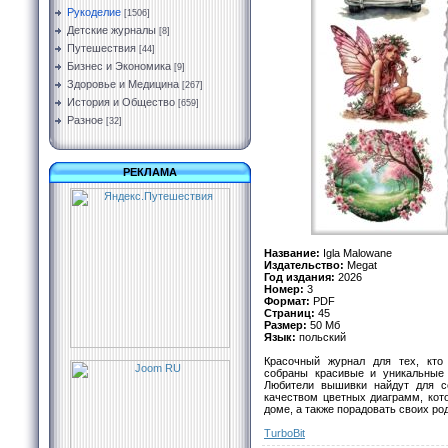
Рукоделие
[1506]
Детские журналы
[8]
Путешествия
[44]
Бизнес и Экономика
[9]
Здоровье и Медицина
[267]
История и Общество
[659]
Разное
[32]
РЕКЛАМА
Название:
Igla Malowane
Издательство:
Megat
Год издания:
2026
Номер:
3
Формат:
PDF
Страниц:
45
Размер:
50 Мб
Язык:
польский
Красочный журнал для тех, кто
собраны красивые и уникальные 
Любители вышивки найдут для с
качеством цветных диаграмм, кот
доме, а также порадовать своих р
TurbоBit