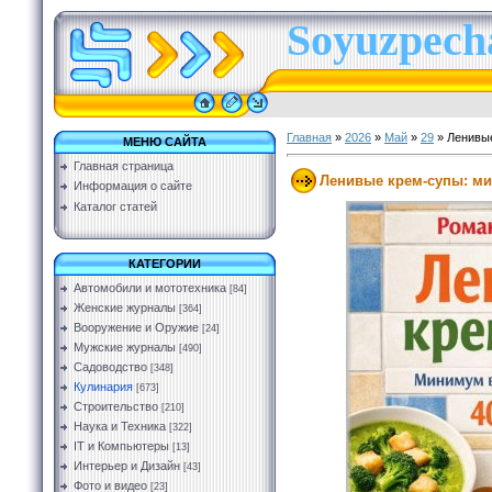
Soyuzpecha
Главная
»
2026
»
Май
»
29
» Ленивые
МЕНЮ САЙТА
Главная страница
Ленивые крем-супы: ми
Информация о сайте
Каталог статей
КАТЕГОРИИ
Автомобили и мототехника
[84]
Женские журналы
[364]
Вооружение и Оружие
[24]
Мужские журналы
[490]
Садоводство
[348]
Кулинария
[673]
Строительство
[210]
Наука и Техника
[322]
IT и Компьютеры
[13]
Интерьер и Дизайн
[43]
Фото и видео
[23]