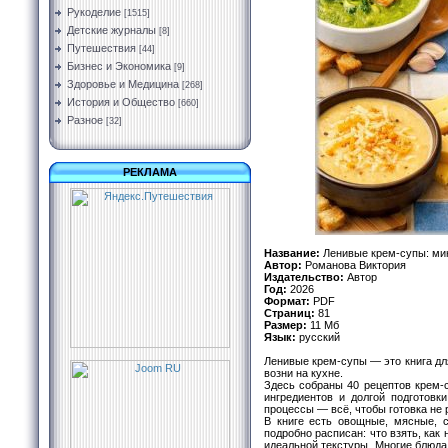
Рукоделие
[1515]
Детские журналы
[8]
Путешествия
[44]
Бизнес и Экономика
[9]
Здоровье и Медицина
[268]
История и Общество
[660]
Разное
[32]
РЕКЛАМА
Название:
Ленивые крем-супы: ми
Автор:
Романова Виктория
Издательство:
Автор
Год:
2026
Формат:
PDF
Страниц:
81
Размер:
11 Мб
Язык:
русский
Ленивые крем-супы — это книга для
возни на кухне.
Здесь собраны 40 рецептов крем-с
ингредиентов и долгой подготовк
процессы — всё, чтобы готовка не 
В книге есть овощные, мясные, 
подробно расписан: что взять, как 
идеальной текстуры. Многие блюда 