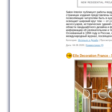
Salon-Interior публикует работы ве
страницах издания представлены н
позволяющие читателям быть в ку
освещает широкий круг тем — от с
аксессуаров, исторических зданий 
области ландшафтного дизайна и 
информацию об увлекательном и тв
Основанный в 1994 году в России, с
международный журнал, посвященны
Категория:
Интерьер и Дизайн
|
Просмотро
Дата:
04.08.2026
|
Комментарии (0)
Elle Decoration France -