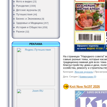
Фото и видео
[23]
Рукоделие
[1506]
Детские журналы
[8]
Путешествия
[44]
Бизнес и Экономика
[9]
Здоровье и Медицина
[267]
История и Общество
[659]
Разное
[32]
РЕКЛАМА
На страницах "Народного совета" 
самые разные темы, которые касаю
традиционно важная для всех тема
благоустройству дома и дачи, пол
хозяйства, ремонту и строительств
Категория:
Женские журналы
|
Просмотров
Дата:
Сегодня
|
Комментарии (0)
Knit Now №197 2026