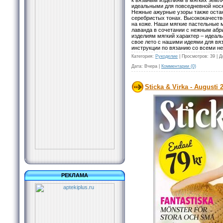
к вязаным изделиям в мягких земля
идеальными для повседневной носк
Нежные ажурные узоры также остаю
серебристых тонах. Высококачест
на коже. Наши мягкие пастельные 
лаванда в сочетании с нежным абр
изделиям мягкий характер – идеал
свое лето с нашими идеями для вяз
инструкции по вязанию со всеми н
Категория:
Рукоделие
|
Просмотров:
39
|
Д
Дата:
Вчера
|
Комментарии (0)
Sticka & Virka - Augusti 
РЕКЛАМА