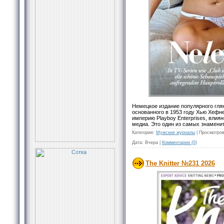
Немецкое издание популярного гля
основанного в 1953 году Хью Хефн
империю Playboy Enterprises, влия
медиа. Это один из самых знамени
Категория:
Мужские журналы
|
Просмотров
Дата:
Вчера
|
Комментарии (0)
The Knitter №231 2026