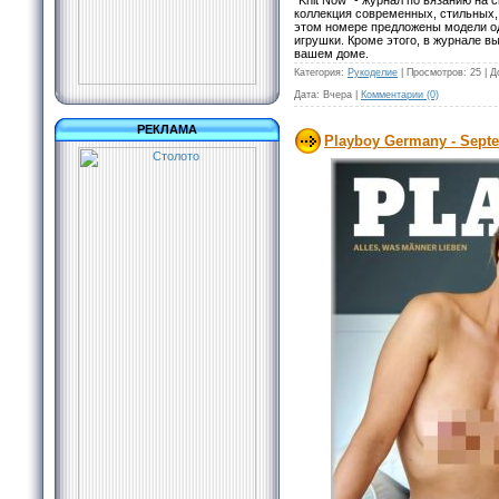
"Knit Now" - журнал по вязанию на
коллекция современных, стильных,
этом номере предложены модели од
игрушки. Кроме этого, в журнале в
вашем доме.
Категория:
Рукоделие
|
Просмотров:
25
|
Д
Дата:
Вчера
|
Комментарии (0)
РЕКЛАМА
Playboy Germany - Sept