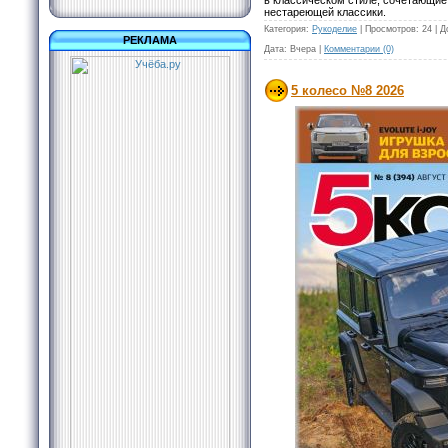
в классическом стиле, сочетающие
нестареющей классики.
Категория:
Рукоделие
|
Просмотров:
24
|
Д
РЕКЛАМА
Дата:
Вчера
|
Комментарии (0)
5 колесо №8 2026