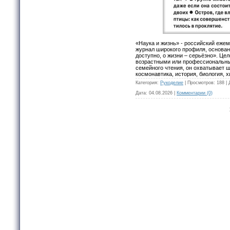
«Наука и жизнь» - российский еж
журнал широкого профиля, основанн
доступно, о жизни – серьёзно». Це
возрастными или профессиональны
семейного чтения, он охватывает ш
космонавтика, история, биология, 
Категория:
Рукоделие
|
Просмотров:
188
|
Дата:
04.08.2026
|
Комментарии (0)