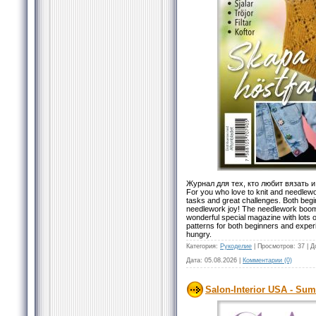
Журнал для тех, кто любит вязать 
For you who love to knit and needlewo
tasks and great challenges. Both begin
needlework joy! The needlework boom i
wonderful special magazine with lots o
patterns for both beginners and experie
hungry.
Категория:
Рукоделие
|
Просмотров:
37
|
Д
Дата:
05.08.2026
|
Комментарии (0)
Salon-Interior USA - Su