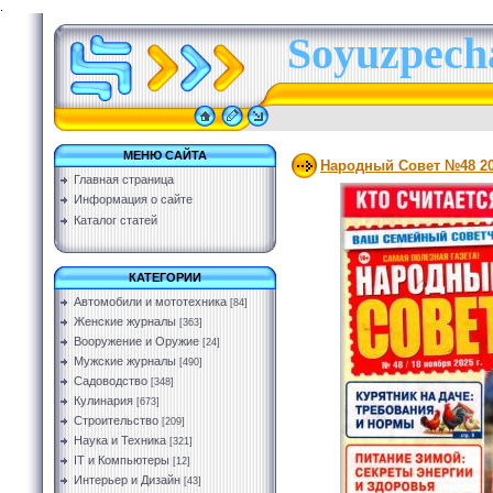
.
Soyuzpecha
МЕНЮ САЙТА
Народный Совет №48 2
Главная страница
Информация о сайте
Каталог статей
КАТЕГОРИИ
Автомобили и мототехника
[84]
Женские журналы
[363]
Вооружение и Оружие
[24]
Мужские журналы
[490]
Садоводство
[348]
Кулинария
[673]
Строительство
[209]
Наука и Техника
[321]
IT и Компьютеры
[12]
Интерьер и Дизайн
[43]