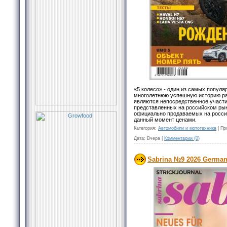
«5 колесо» - один из самых попул
многолетнюю успешную историю ра
являются непосредственное участи
представленных на российском рын
официально продаваемых на росси
данный момент ценами.
Категория:
Автомобили и мототехника
|
Пр
Дата:
Вчера
|
Комментарии (0)
Sabrina №9 2026 Germa