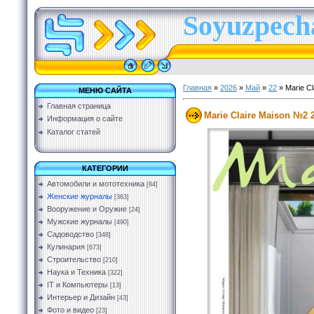
Soyuzpecha
Главная
»
2026
»
Май
»
22
» Marie C
МЕНЮ САЙТА
Главная страница
Marie Claire Maison №2 
Информация о сайте
Каталог статей
КАТЕГОРИИ
Автомобили и мототехника
[84]
Женские журналы
[363]
Вооружение и Оружие
[24]
Мужские журналы
[490]
Садоводство
[348]
Кулинария
[673]
Строительство
[210]
Наука и Техника
[322]
IT и Компьютеры
[13]
Интерьер и Дизайн
[43]
Фото и видео
[23]