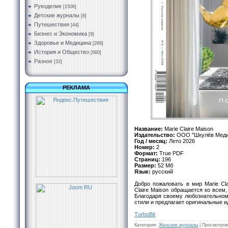
Рукоделие
[1506]
Детские журналы
[8]
Путешествия
[44]
Бизнес и Экономика
[9]
Здоровье и Медицина
[268]
История и Общество
[660]
Разное
[32]
РЕКЛАМА
Название:
Marie Claire Maison
Издательство:
ООО "Шкулёв Меди
Год / месяц:
Лето 2026
Номер:
2
Формат:
True PDF
Страниц:
196
Размер:
52 Мб
Язык:
русский
Добро пожаловать в мир Marie Cla
Claire Maison обращается ко всем,
Благодаря своему любознательном
стили и предлагает оригинальные и
TurbоBit
Категория
:
Женские журналы
|
Просмотров