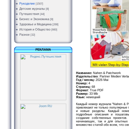
Рукоделие
[1507]
Детские журналы
[8]
Путешествия
[44]
Бизнес и Экономика
[9]
Здоровье и Медицина
[268]
История и Общество
[660]
Разное
[32]
РЕКЛАМА
Название:
Nahen & Patchwork
Издательство
: Partner Medien Verl
Год / месяц:
2026 Mai
Номер:
4
Страниц:
68
Формат
: True PDF
Размер:
33 Mb
Язык:
немецкий
Каждый номер журнала "Nahen & P
привлекают не только популярные т
и новые разделы. Каждый номе
подробные описания и пошаговы
создание собственных проектов.
начинающих, так и для опытных
множество статей обо всем, что св