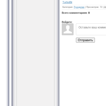
TurbоBit
Категория
:
Рукоделие
|
Просмотров
:
72
|
Д
Всего комментариев
:
0
Войдите:
Отправить