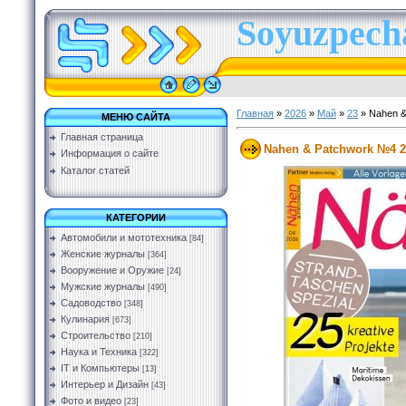
Soyuzpecha
Главная
»
2026
»
Май
»
23
» Nahen &
МЕНЮ САЙТА
Главная страница
Nahen & Patchwork №4 2
Информация о сайте
Каталог статей
КАТЕГОРИИ
Автомобили и мототехника
[84]
Женские журналы
[364]
Вооружение и Оружие
[24]
Мужские журналы
[490]
Садоводство
[348]
Кулинария
[673]
Строительство
[210]
Наука и Техника
[322]
IT и Компьютеры
[13]
Интерьер и Дизайн
[43]
Фото и видео
[23]