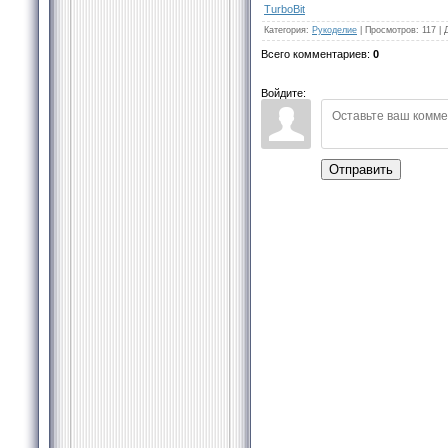
TurbоBit
Категория
:
Рукоделие
|
Просмотров
:
117
|
Всего комментариев
:
0
Войдите:
Отправить