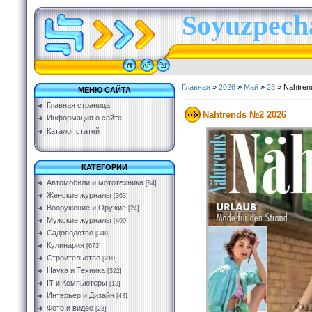
Soyuzpecha
Главная
»
2026
»
Май
»
23
» Nahtren
МЕНЮ САЙТА
Главная страница
Nahtrends №2 2026
Информация о сайте
Каталог статей
КАТЕГОРИИ
Автомобили и мототехника
[84]
Женские журналы
[363]
Вооружение и Оружие
[24]
Мужские журналы
[490]
Садоводство
[348]
Кулинария
[673]
Строительство
[210]
Наука и Техника
[322]
IT и Компьютеры
[13]
Интерьер и Дизайн
[43]
Фото и видео
[23]