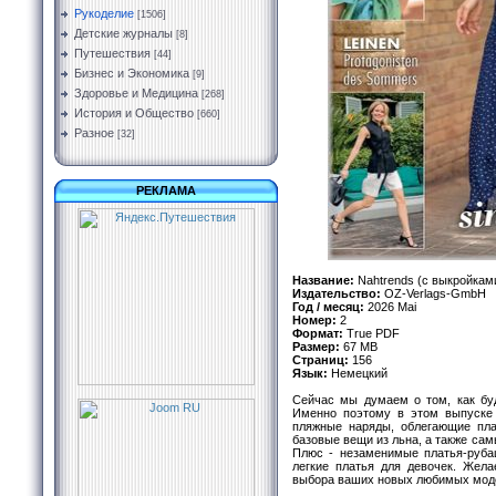
Рукоделие
[1506]
Детские журналы
[8]
Путешествия
[44]
Бизнес и Экономика
[9]
Здоровье и Медицина
[268]
История и Общество
[660]
Разное
[32]
РЕКЛАМА
Название:
Nahtrends (с выкройкам
Издательство:
OZ-Verlags-GmbH
Год / месяц:
2026 Mai
Номер:
2
Формат:
True PDF
Размер:
67 MB
Страниц:
156
Язык:
Немецкий
Сейчас мы думаем о том, как бу
Именно поэтому в этом выпуске
пляжные наряды, облегающие пла
базовые вещи из льна, а также са
Плюс - незаменимые платья-руба
легкие платья для девочек. Жела
выбора ваших новых любимых мод