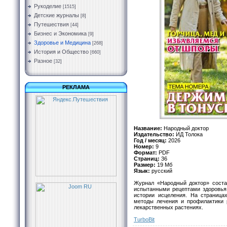
Рукоделие
[1515]
Детские журналы
[8]
Путешествия
[44]
Бизнес и Экономика
[9]
Здоровье и Медицина
[268]
История и Общество
[660]
Разное
[32]
РЕКЛАМА
Название:
Народный доктор
Издательство:
ИД Толока
Год / месяц:
2026
Номер:
9
Формат:
PDF
Страниц:
36
Размер:
19 Мб
Язык:
русский
Журнал «Народный доктор» состав
испытанными рецептами здоровья,
истории исцеления. На страница
методы лечения и профилактики 
лекарственных растениях.
TurbоBit