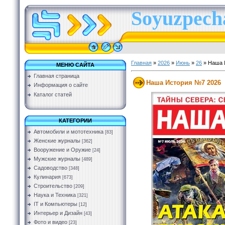
Soyuzpecha
Главная
»
2026
»
Июнь
»
26
» Наша 
МЕНЮ САЙТА
Главная страница
Наша История №7 2026
Информация о сайте
Каталог статей
КАТЕГОРИИ
Автомобили и мототехника
[83]
Женские журналы
[362]
Вооружение и Оружие
[24]
Мужские журналы
[489]
Садоводство
[348]
Кулинария
[673]
Строительство
[209]
Наука и Техника
[321]
IT и Компьютеры
[12]
Интерьер и Дизайн
[43]
Фото и видео
[23]