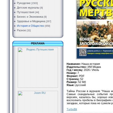
Рукоделие
[1503]
Детские журналы
[8]
Путешествия
[44]
Бизнес и Экономика
[9]
Здоровье и Медицина
[267]
История и Общество
[659]
Разное
[32]
РЕКЛАМА
Название:
Наша история
Издательство:
ИМ Медиа
Год / месяц:
2026 / Июль
Номер:
7
Формат:
PDF
Страниц:
52
Размер:
52 Мб
Язык:
русский
Тайны России в журнале "Наша ис
Самые скандальные события пр
версиях, казалось бы, хорошо из
восполнить пробелы в биографиях в
загадках, которые пока не сумели 
TurbоBit