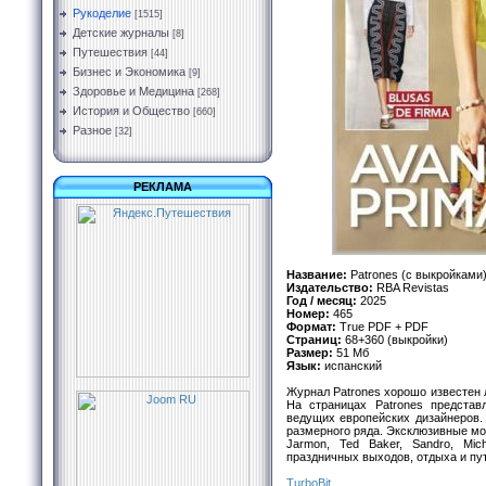
Рукоделие
[1515]
Детские журналы
[8]
Путешествия
[44]
Бизнес и Экономика
[9]
Здоровье и Медицина
[268]
История и Общество
[660]
Разное
[32]
РЕКЛАМА
Название:
Patrones (с выкройками
Издательство:
RBA Revistas
Год / месяц:
2025
Номер:
465
Формат:
True PDF + PDF
Страниц:
68+360 (выкройки)
Размер:
51 Мб
Язык:
испанский
Журнал Patrones хорошо известен л
На страницах Patrones представл
ведущих европейских дизайнеров.
размерного ряда. Эксклюзивные модел
Jarmon, Ted Baker, Sandro, Mic
праздничных выходов, отдыха и пут
TurbоBit