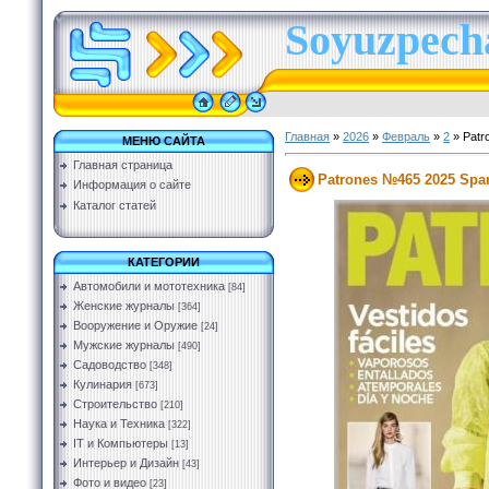
Soyuzpecha
Главная
»
2026
»
Февраль
»
2
» Patr
МЕНЮ САЙТА
Главная страница
Patrones №465 2025 Spa
Информация о сайте
Каталог статей
КАТЕГОРИИ
Автомобили и мототехника
[84]
Женские журналы
[364]
Вооружение и Оружие
[24]
Мужские журналы
[490]
Садоводство
[348]
Кулинария
[673]
Строительство
[210]
Наука и Техника
[322]
IT и Компьютеры
[13]
Интерьер и Дизайн
[43]
Фото и видео
[23]