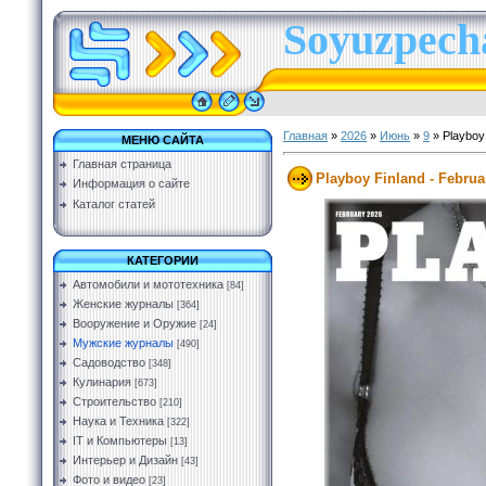
Soyuzpecha
Главная
»
2026
»
Июнь
»
9
» Playboy 
МЕНЮ САЙТА
Главная страница
Playboy Finland - Februa
Информация о сайте
Каталог статей
КАТЕГОРИИ
Автомобили и мототехника
[84]
Женские журналы
[364]
Вооружение и Оружие
[24]
Мужские журналы
[490]
Садоводство
[348]
Кулинария
[673]
Строительство
[210]
Наука и Техника
[322]
IT и Компьютеры
[13]
Интерьер и Дизайн
[43]
Фото и видео
[23]