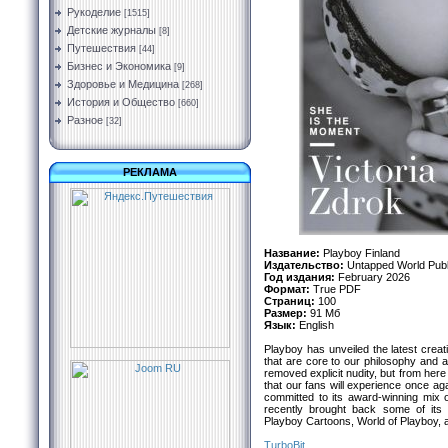
Рукоделие
[1515]
Детские журналы
[8]
Путешествия
[44]
Бизнес и Экономика
[9]
Здоровье и Медицина
[268]
История и Общество
[660]
Разное
[32]
РЕКЛАМА
Название:
Playboy Finland
Издательство:
Untapped World Publi
Год издания:
February 2026
Формат:
True PDF
Страниц:
100
Размер:
91 Мб
Язык:
English
Playboy has unveiled the latest creati
that are core to our philosophy and a
removed explicit nudity, but from here
that our fans will experience once ag
committed to its award-winning mix o
recently brought back some of its 
Playboy Cartoons, World of Playboy, a
TurbоBit