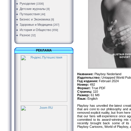
Рукоделие
[1506]
Детские журналы
[8]
Путешествия
[44]
Бизнес и Экономика
[9]
Здоровье и Медицина
[267]
История и Общество
[659]
Разное
[32]
РЕКЛАМА
Название:
Playboy Nederland
Издательство:
Untapped World Publi
Год издания:
Februari 2024
Номер:
492
Формат:
True PDF
Страниц:
110
Размер:
61 Мб
Язык:
English
Playboy has unveiled the latest creati
that are core to our philosophy and a
removed explicit nudity, but from here
that our fans will experience once a
committed to its award-winning mix o
recently brought back some of its 
Playboy Cartoons, World of Playboy, a