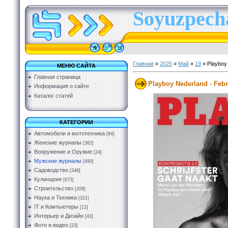
Soyuzpecha
Главная
»
2026
»
Май
»
19
» Playboy 
МЕНЮ САЙТА
Главная страница
Playboy Nederland - Febr
Информация о сайте
Каталог статей
КАТЕГОРИИ
Автомобили и мототехника
[84]
Женские журналы
[362]
Вооружение и Оружие
[24]
Мужские журналы
[490]
Садоводство
[348]
Кулинария
[673]
Строительство
[209]
Наука и Техника
[321]
IT и Компьютеры
[12]
Интерьер и Дизайн
[43]
Фото и видео
[23]