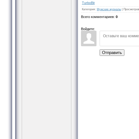
TurbоBit
Категория
:
Мужские журналы
|
Просмотро
Всего комментариев
:
0
Войдите:
Отправить