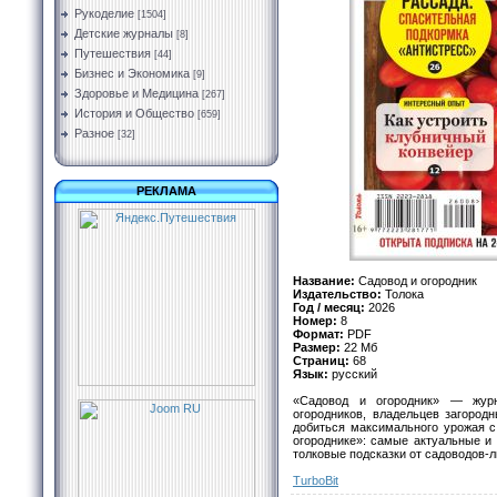
Рукоделие
[1504]
Детские журналы
[8]
Путешествия
[44]
Бизнес и Экономика
[9]
Здоровье и Медицина
[267]
История и Общество
[659]
Разное
[32]
РЕКЛАМА
Название:
Садовод и огородник
Издательство:
Толока
Год / месяц:
2026
Номер:
8
Формат:
PDF
Размер:
22 Мб
Страниц:
68
Язык:
русский
«Садовод и огородник» — жур
огородников, владельцев загород
добиться максимального урожая с
огороднике»: самые актуальные и
толковые подсказки от садоводов-
TurbоBit