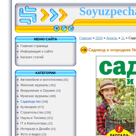
Soyuzpecha
Главная
»
2026
»
Апрель
»
21
» Садо
МЕНЮ САЙТА
Главная страница
Садовод и огородник №
Информация о сайте
Каталог статей
КАТЕГОРИИ
Автомобили и мототехника
[83]
Женские журналы
[362]
Вооружение и Оружие
[24]
Мужские журналы
[489]
Садоводство
[348]
Кулинария
[673]
Строительство
[209]
Наука и Техника
[321]
IT и Компьютеры
[12]
Интерьер и Дизайн
[43]
Фото и видео
[23]