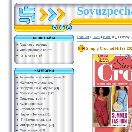
Soyuzpecha
Главная
»
2026
»
Июль
»
7
» Simply 
МЕНЮ САЙТА
Главная страница
Simply Crochet №177 20
Информация о сайте
Каталог статей
КАТЕГОРИИ
Автомобили и мототехника
[84]
Женские журналы
[362]
Вооружение и Оружие
[24]
Мужские журналы
[490]
Садоводство
[348]
Кулинария
[673]
Строительство
[209]
Наука и Техника
[321]
IT и Компьютеры
[12]
Интерьер и Дизайн
[43]
Фото и видео
[23]