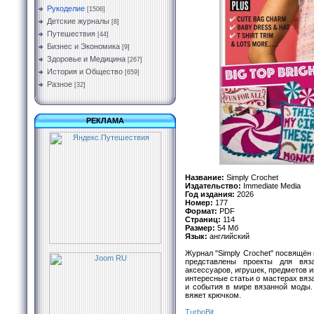
Рукоделие
[1506]
Детские журналы
[8]
Путешествия
[44]
Бизнес и Экономика
[9]
Здоровье и Медицина
[267]
История и Общество
[659]
Разное
[32]
РЕКЛАМА
Название:
Simply Crochet
Издательство:
Immediate Media
Год издания:
2026
Номер:
177
Формат:
PDF
Страниц:
114
Размер:
54 Мб
Язык:
английский
Журнал "Simply Crochet" посвящён
представлены проекты для вяз
аксессуаров, игрушек, предметов и
интересные статьи о мастерах вяза
и события в мире вязанной моды.
вяжет крючком.
TurbоBit