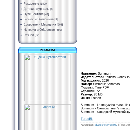
Рукоделие
[1509]
Детские журналы
[8]
Путешествия
[44]
Бизнес и Экономика
[9]
Здоровье и Медицина
[268]
История и Общество
[660]
Разное
[32]
РЕКЛАМА
Название:
Summum
Издательство:
Editions Genex in
Год издания
: 2026
Номер:
Swimsuit Bahamas
Формат:
True PDF
Страниц:
72
Размер
: 78 Мб
Язык:
French
Summum - Le magazine masculin ca
Summum - Canadian men's magazine
Summum - канадский мужской жу
TurbоBit
Категория
:
Мужские журналы
|
Просмот