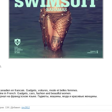
c.
nadien en franсais. Gadgets, voitures, mode et belles femmes.
 in French. Gadgets, cars, fashion and beautiful women.
рнал на французском языке. Гаджеты, машины, мода и красивые женщины.
ров
:
134
|
Добавил
:
tim2812