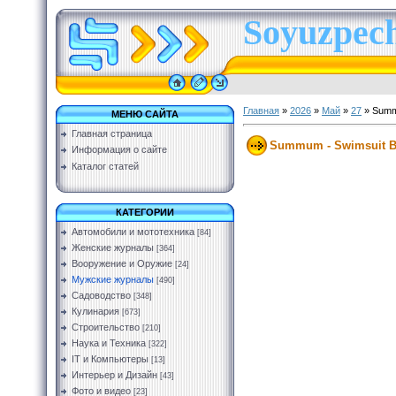
Soyuzpech
Главная
»
2026
»
Май
»
27
» Summ
МЕНЮ САЙТА
Главная страница
Summum - Swimsuit B
Информация о сайте
Каталог статей
КАТЕГОРИИ
Автомобили и мототехника
[84]
Женские журналы
[364]
Вооружение и Оружие
[24]
Мужские журналы
[490]
Садоводство
[348]
Кулинария
[673]
Строительство
[210]
Наука и Техника
[322]
IT и Компьютеры
[13]
Интерьер и Дизайн
[43]
Фото и видео
[23]