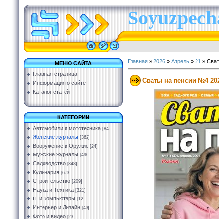
Soyuzpecha
Главная
»
2026
»
Апрель
»
21
» Сват
МЕНЮ САЙТА
Главная страница
Сваты на пенсии №4 20
Информация о сайте
Каталог статей
КАТЕГОРИИ
Автомобили и мототехника
[84]
Женские журналы
[362]
Вооружение и Оружие
[24]
Мужские журналы
[490]
Садоводство
[348]
Кулинария
[673]
Строительство
[209]
Наука и Техника
[321]
IT и Компьютеры
[12]
Интерьер и Дизайн
[43]
Фото и видео
[23]