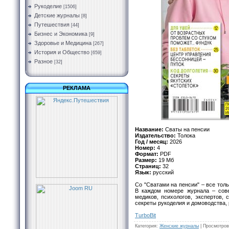
Рукоделие
[1506]
Детские журналы
[8]
Путешествия
[44]
Бизнес и Экономика
[9]
Здоровье и Медицина
[267]
История и Общество
[659]
Разное
[32]
РЕКЛАМА
Название:
Сваты на пенсии
Издательство:
Толока
Год / месяц:
2026
Номер:
4
Формат:
PDF
Размер:
19 Мб
Cтраниц:
32
Язык:
русский
Со "Сватами на пенсии" – все тол
В каждом номере журнала – сове
медиков, психологов, экспертов, 
секреты рукоделия и домоводства, 
TurbоBit
Категория
:
Женские журналы
|
Просмотров