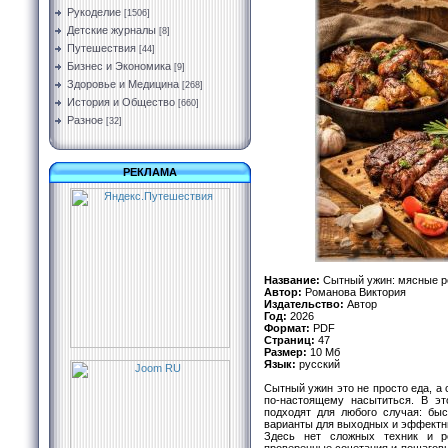
Рукоделие
[1506]
Детские журналы
[8]
Путешествия
[44]
Бизнес и Экономика
[9]
Здоровье и Медицина
[268]
История и Общество
[660]
Разное
[32]
РЕКЛАМА
Название:
Сытный ужин: мясные ре
Автор:
Романова Виктория
Издательство:
Автор
Год:
2026
Формат:
PDF
Страниц:
47
Размер:
10 Мб
Язык:
русский
Сытный ужин это не просто еда, а 
по-настоящему насытиться. В эт
подходят для любого случая: бы
варианты для выходных и эффектны
Здесь нет сложных техник и ре
проверенные сочетания и пошаговы