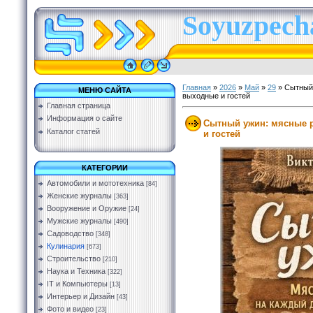
Soyuzpecha
Главная
»
2026
»
Май
»
29
» Сытный 
МЕНЮ САЙТА
выходные и гостей
Главная страница
Информация о сайте
Сытный ужин: мясные 
Каталог статей
и гостей
КАТЕГОРИИ
Автомобили и мототехника
[84]
Женские журналы
[363]
Вооружение и Оружие
[24]
Мужские журналы
[490]
Садоводство
[348]
Кулинария
[673]
Строительство
[210]
Наука и Техника
[322]
IT и Компьютеры
[13]
Интерьер и Дизайн
[43]
Фото и видео
[23]