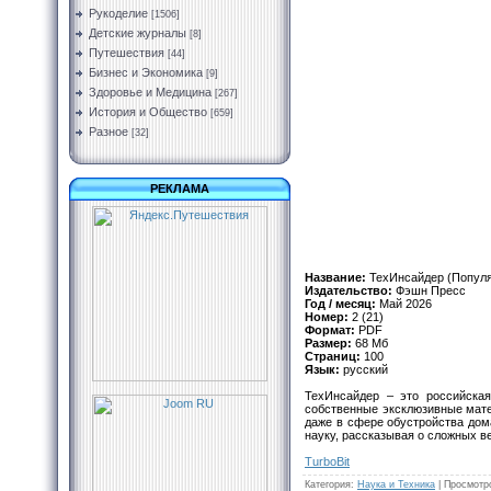
Рукоделие
[1506]
Детские журналы
[8]
Путешествия
[44]
Бизнес и Экономика
[9]
Здоровье и Медицина
[267]
История и Общество
[659]
Разное
[32]
РЕКЛАМА
Название:
ТехИнсайдер (Популя
Издательство:
Фэшн Пресс
Год / месяц:
Май 2026
Номер:
2 (21)
Формат:
PDF
Размер:
68 Мб
Страниц:
100
Язык:
русский
ТехИнсайдер – это российская
собственные эксклюзивные мате
даже в сфере обустройства дом
науку, рассказывая о сложных в
TurbоBit
Категория
:
Наука и Техника
|
Просмотр