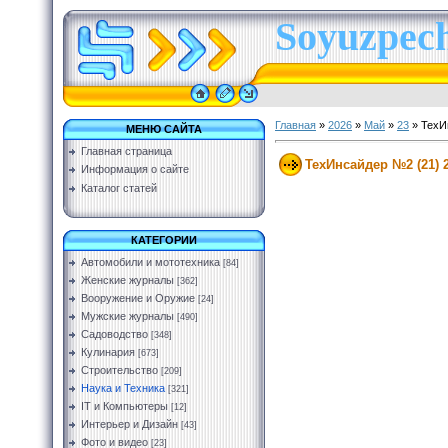
Soyuzpech
Главная
»
2026
»
Май
»
23
» ТехИ
МЕНЮ САЙТА
Главная страница
ТехИнсайдер №2 (21) 
Информация о сайте
Каталог статей
КАТЕГОРИИ
Автомобили и мототехника
[84]
Женские журналы
[362]
Вооружение и Оружие
[24]
Мужские журналы
[490]
Садоводство
[348]
Кулинария
[673]
Строительство
[209]
Наука и Техника
[321]
IT и Компьютеры
[12]
Интерьер и Дизайн
[43]
Фото и видео
[23]