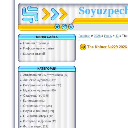
Soyuzpech
Главная
»
2026
»
Июнь
»
11
» The 
МЕНЮ САЙТА
Главная страница
The Knitter №229 2026
Информация о сайте
Каталог статей
КАТЕГОРИИ
Автомобили и мототехника
[84]
Женские журналы
[362]
Вооружение и Оружие
[24]
Мужские журналы
[490]
Садоводство
[348]
Кулинария
[673]
Строительство
[209]
Наука и Техника
[321]
IT и Компьютеры
[12]
Интерьер и Дизайн
[43]
Фото и видео
[23]