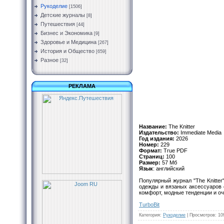
Рукоделие
[1506]
Детские журналы
[8]
Путешествия
[44]
Бизнес и Экономика
[9]
Здоровье и Медицина
[267]
История и Общество
[659]
Разное
[32]
РЕКЛАМА
Название:
The Knitter
Издательство:
Immediate Media
Год издания:
2026
Номер:
229
Формат:
True PDF
Страниц:
100
Размер:
57 Мб
Язык
: английский
Популярный журнал "The Knitte
одежды и вязаных аксессуаров 
комфорт, модные тенденции и о
TurbоBit
Категория
:
Рукоделие
|
Просмотров
:
10