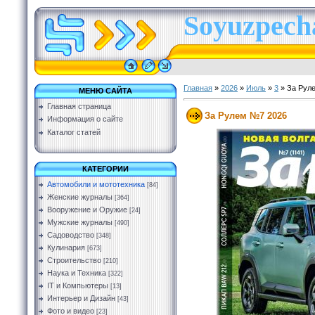
Soyuzpecha
Главная
»
2026
»
Июль
»
3
» За Рул
МЕНЮ САЙТА
Главная страница
За Рулем №7 2026
Информация о сайте
Каталог статей
КАТЕГОРИИ
Автомобили и мототехника
[84]
Женские журналы
[364]
Вооружение и Оружие
[24]
Мужские журналы
[490]
Садоводство
[348]
Кулинария
[673]
Строительство
[210]
Наука и Техника
[322]
IT и Компьютеры
[13]
Интерьер и Дизайн
[43]
Фото и видео
[23]