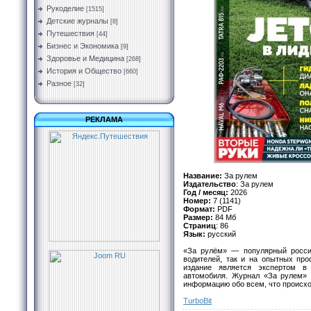
Рукоделие
[1515]
Детские журналы
[8]
Путешествия
[44]
Бизнес и Экономика
[9]
Здоровье и Медицина
[268]
История и Общество
[660]
Разное
[32]
РЕКЛАМА
Название:
За рулем
Издательство
: За рулем
Год / месяц:
2026
Номер:
7 (1141)
Формат:
PDF
Размер:
84 Мб
Страниц
: 86
Язык:
русский
«За рулём» — популярный росси
водителей, так и на опытных про
издание является экспертом в
автомобиля. Журнал «За рулем» 
информацию обо всем, что происхо
TurbоBit