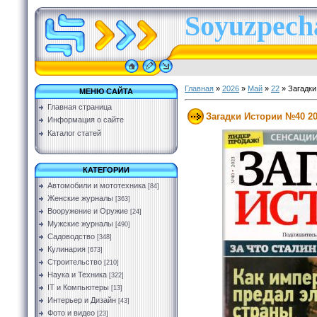
Soyuzpecha
Главная
»
2026
»
Май
»
22
» Загадки
МЕНЮ САЙТА
Главная страница
Загадки Истории №40 2
Информация о сайте
Каталог статей
КАТЕГОРИИ
Автомобили и мототехника
[84]
Женские журналы
[363]
Вооружение и Оружие
[24]
Мужские журналы
[490]
Садоводство
[348]
Кулинария
[673]
Строительство
[210]
Наука и Техника
[322]
IT и Компьютеры
[13]
Интерьер и Дизайн
[43]
Фото и видео
[23]