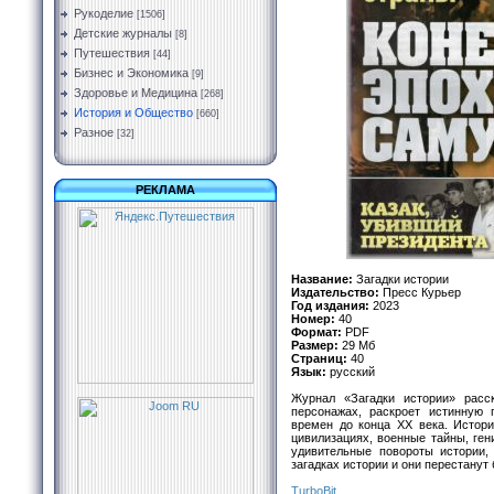
Рукоделие
[1506]
Детские журналы
[8]
Путешествия
[44]
Бизнес и Экономика
[9]
Здоровье и Медицина
[268]
История и Общество
[660]
Разное
[32]
РЕКЛАМА
Название:
Загадки истории
Издательство:
Пресс Курьер
Год издания:
2023
Номер:
40
Формат:
PDF
Размер:
29 Мб
Страниц:
40
Язык:
русский
Журнал «Загадки истории» расс
персонажах, раскроет истинную
времен до конца ХХ века. Истори
цивилизациях, военные тайны, ген
удивительные повороты истории, 
загадках истории и они перестанут
TurbоBit