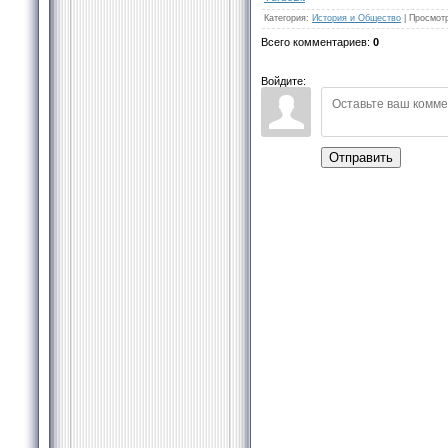
Категория
:
История и Общество
|
Просмот
Всего комментариев
:
0
Войдите:
Отправить