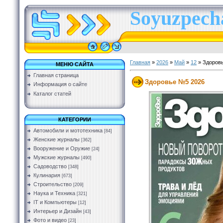
Soyuzpecha
Главная
»
2026
»
Май
»
12
» Здоров
МЕНЮ САЙТА
Главная страница
Здоровье №5 2026
Информация о сайте
Каталог статей
КАТЕГОРИИ
Автомобили и мототехника
[84]
Женские журналы
[362]
Вооружение и Оружие
[24]
Мужские журналы
[490]
Садоводство
[348]
Кулинария
[673]
Строительство
[209]
Наука и Техника
[321]
IT и Компьютеры
[12]
Интерьер и Дизайн
[43]
Фото и видео
[23]