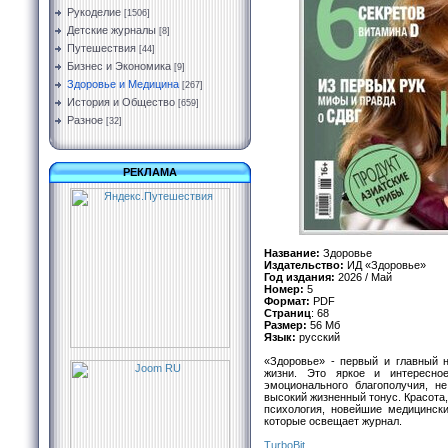
Рукоделие
[1506]
Детские журналы
[8]
Путешествия
[44]
Бизнес и Экономика
[9]
Здоровье и Медицина
[267]
История и Общество
[659]
Разное
[32]
РЕКЛАМА
Название:
Здоровье
Издательство:
ИД «Здоровье»
Год издания:
2026 / Май
Номер:
5
Формат:
PDF
Страниц
: 68
Размер:
56 Мб
Язык:
русский
«Здоровье» - первый и главный н
жизни. Это яркое и интересно
эмоционального благополучия, н
высокий жизненный тонус. Красота,
психология, новейшие медицински
которые освещает журнал.
TurbоBit